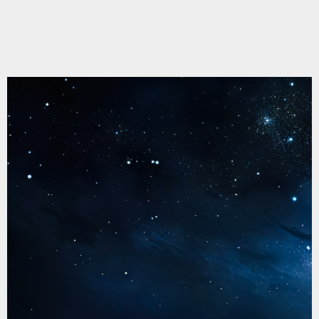
いられる未来のために
ー
社会で生きるって、働くことだけじゃない。け
れど、働くことを夢みていい。
毎日違う場所があるって、すばらしい。でも、
それが”働く場”じゃなくてもいい。
はりま福祉会には、いろいろな仲間がいる。
毎日、少しずつ作業ができるようになってきた
人。
まだ仕事には不安があるけど、ここに来ること
で笑顔が増えた人。
就職という目標に向かって、今できることに取
り組んでいる人。
仲間とおしゃべりすることが、何よりの楽しみ