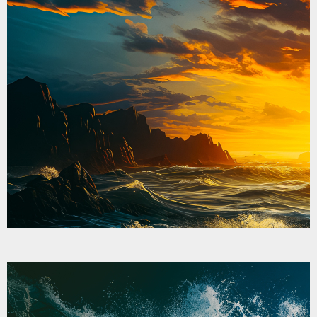
私たちは、あなたの「やってみたい」を全力で
応援します。
「いきなり就職」じゃなくてもいい
「やってみる」「慣れてみる」「好きになる」
そのプロセスを大事にしたい
「
誇れる自分に」
就職はゴールじゃない。
でも、就職できた自分はたしかにひとつの「自
信」になる。
はりま福祉会は、あなたが働く未来を、あなた
と一緒に創る。