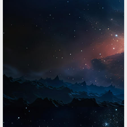
な人。
ここは、「働きたい」人の背中を押す場所でも
あり、「安心したい」人が安心できる場所でも
ある。
将来、就職して社会で活躍する人もいるでしょ
う。今のまま、自分のペースで日々を大切に過
ごす人もいるでしょう。
どちらも、自分で選んだ「人生」
だから私たちは、どちらも心から応援します。
ー「就職」「ここにいる
だけでいい」どちらも大
切にできる福祉へー