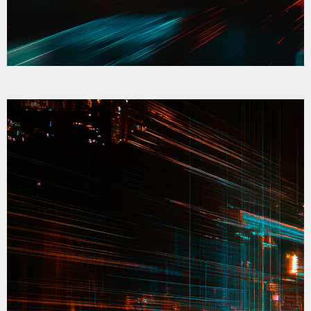
「未来に向けて」
未来はひとつじゃない。
未来に向けて動かない選択も、立派な一歩
「今は動かない」も立派な自己決定。
無理に就職を目指す必要はない。
自分の居場所がある。誰かとつながれる。
それだけで、人生は前を向けるのです。
はりま福祉会は、就職という目標を応援しなが
ら
「ここが自分の居場所だ」と思える日々も大切
にしたい。
あなたの「らしさ」が輝く道を一緒に