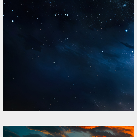
はりま福祉会は、就職できる力を育みながら
も、「無理をしない」選択にも寄り添っていき
ます。
焦らず、一緒に考え、一緒に歩く福祉でありた
い。
3年先5年先も
誰もが「ここにいてよかった」と思える未来を
「小さな挑戦」
未来を変えるのは「小さな挑戦」から
「働いてみたい」「社会とつながりたい」
そんな想いが芽生えたその瞬間が、あなたのス
タートライン。