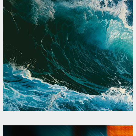
「働いてみたい」「社会とつながりたい」
支援は、あなたに合わせてデザインされる。
あなたに合ったステップを一緒に見つけましょ
う。
「働いてみたい」と思ったら、まずは話をして
みてください。
3年先5年先に「誇れる自分」へ
「ここにいる安心」
働くことだけが人生じゃない。
「ここにいるだけでいい」そんな安心があなた
の力になる。