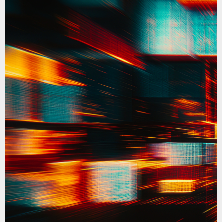
私たちの社会では「働く＝正解」になりがちで
す。
でも、働かない選択も、あなたの人生。
「毎日ここに来る。」「誰かと笑う。」それだ
けで十分
かけがえのない日々です。
居場所はあなたの「心の体力」を育てる場所
誰にもジャッジされない空間
好きを見つける体験
仲間との交流
焦らなくていい。比べなくてもいい。
あなたの時間を、あなたのペースで